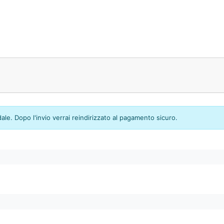
dale. Dopo l'invio verrai reindirizzato al pagamento sicuro.